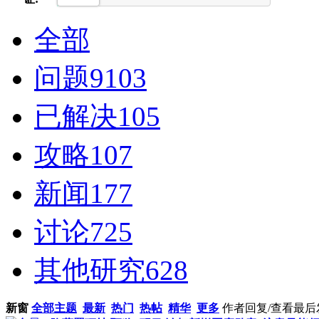
全部
问题
9103
已解决
105
攻略
107
新闻
177
讨论
725
其他研究
628
新窗
全部主题
最新
热门
热帖
精华
更多
作者
回复/查看
最后