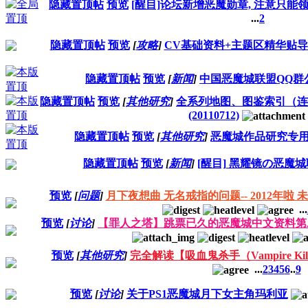
隐藏置顶帖
预览
[醒目]论坛新增恶魔勋章, 注意只能领取1
...
2
隐藏置顶帖
预览
[
攻略
]
CV基础资料+主题区精华贴导引+
隐藏置顶帖
预览
[
新闻
]
中国恶魔城联盟QQ群
隐藏置顶帖
预览
[
其他研究
]
全系列地图、图鉴索引（连
(20110712)
隐藏置顶帖
预览
[
其他研究
]
恶魔城作品研究专
隐藏置顶帖
预览
[
新闻
]
[醒目] 黑耀镜の恶魔
预览
[
问题
]
月下夜想曲 无名戒指的问题-- 2012年啦
...
预览
[
讨论
]
【罪人之塔】跳票已久的恶魔城中文资料第二
预览
[
其他研究
]
完全解读【吸血鬼杀手（Vampire Kil
...
2
3
4
5
6
..
9
预览
[
讨论
]
关于PS1恶魔城月下女主角玛利亚