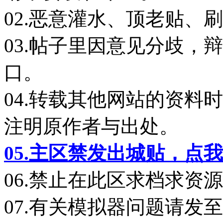
02.恶意灌水、顶老贴、
03.帖子里因意见分歧，
口。
04.转载其他网站的资料
注明原作者与出处。
05.主区禁发出城贴，点
06.禁止在此区求档求资
07.有关模拟器问题请发