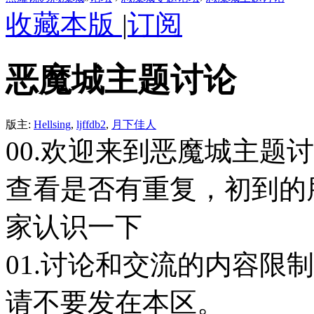
收藏本版
|
订阅
恶魔城主题讨论
版主:
Hellsing
,
ljffdb2
,
月下佳人
00.欢迎来到恶魔城主题
查看是否有重复，初到的
家认识一下
01.讨论和交流的内容限
请不要发在本区。