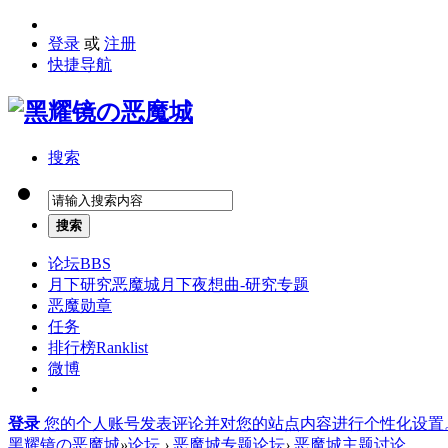
登录
或
注册
快捷导航
搜索
搜索
论坛
BBS
月下研究
恶魔城月下夜想曲-研究专题
恶魔勋章
任务
排行榜
Ranklist
微博
登录
您的个人账号发表评论并对您的站点内容进行个性化设置
黑耀镜の恶魔城
»
论坛
›
恶魔城专题论坛
›
恶魔城主题讨论