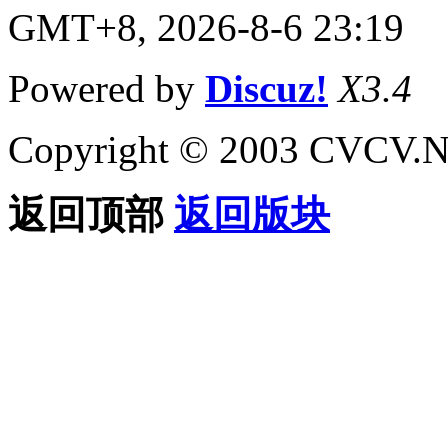
GMT+8, 2026-8-6 23:19
Powered by
Discuz!
X3.4
Copyright © 2003 CVCV.NET
返回顶部
返回版块