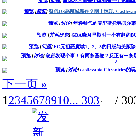
预览
[
问题
]
听说晓月里每个魂都有一个影响魂出现
预览
[
新闻
]
疑似DS恶魔城新作？网上惊现“Castlevania——
预览
[
讨论
]
年轻帅气的克里斯托弗贝尔
预览
[
其他研究
]
GBA晓月早期时一个有趣的BU
预览
[
问题
]
FC元祖恶魔城1、2、3的日版与美版
预览
[
讨论
]
忽然发现个事！有两条圣鞭？反正有一条
...
2
预览
[
讨论
]
castlevania Chronicles
下一页 »
1
2
3
4
5
6
7
8
9
10
... 303
/ 3