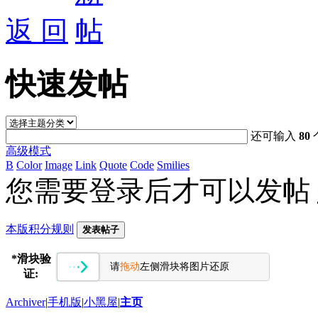
返 回
快速发帖
还可输入
80
高级模式
B
Color
Image
Link
Quote
Code
Smilies
您需要登录后才可以发帖
本版积分规则
发表帖子
*
滑块验
请
拖动
左侧滑块将图片还原
证:
Archiver
|
手机版
|
小黑屋
|
主页