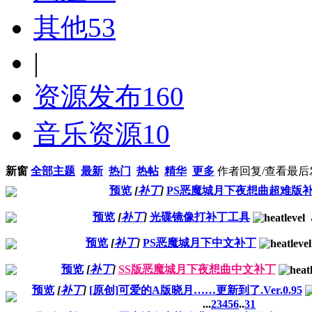
其他
53
|
资源发布
160
音乐资源
10
新窗
全部主题
最新
热门
热帖
精华
更多
作者
回复/查看
最后
预览
[
补丁
]
PS恶魔城月下夜想曲超难版
预览
[
补丁
]
光碟镜像打补丁工具
.
预览
[
补丁
]
PS恶魔城月下中文补丁
预览
[
补丁
]
SS版恶魔城月下夜想曲中文补丁
预览
[
补丁
]
[原创]可爱的A版晓月……更新到了.Ver.0.95
...
2
3
4
5
6
..
31