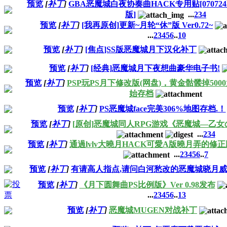
预览
[
补丁
]
GBA恶魔城白夜协奏曲HACK专用贴[07072
版]
...
2
3
4
预览
[
补丁
]
[我再原创]更新~月轮“休”版 Ver0.72~
...
2
3
4
5
6
..
10
预览
[
补丁
]
[焦点]SS版恶魔城月下汉化补丁
预览
[
补丁
]
[经典]恶魔城月下夜想曲豪华电子书!
预览
[
补丁
]
PSP玩PS月下修改版(网盘)，黄金骷髅掉500
始存档
预览
[
补丁
]
PS恶魔城face完美306%地图存档.！
预览
[
补丁
]
[原创]恶魔城同人RPG游戏《恶魔城—乙女の奏
...
2
3
4
预览
[
补丁
]
通過lvlv大曉月HACK可愛A版曉月弄的修正版
...
2
3
4
5
6
..
7
预览
[
补丁
]
有请高人指点,请问白河愁改的恶魔城晓月威
预览
[
补丁
]
《月下圆舞曲PS比例版》Ver 0.98发布
...
2
3
4
5
6
..
13
预览
[
补丁
]
恶魔城MUGEN对战补丁