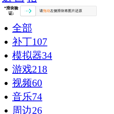
*
滑块验
请
拖动
左侧滑块将图片还原
证:
全部
补丁
107
模拟器
34
游戏
218
视频
60
音乐
74
周边
26