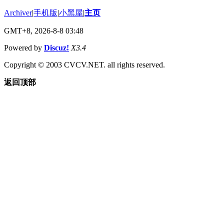
Archiver
|
手机版
|
小黑屋
|
主页
GMT+8, 2026-8-8 03:48
Powered by
Discuz!
X3.4
Copyright © 2003 CVCV.NET. all rights reserved.
返回顶部