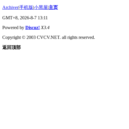
Archiver
|
手机版
|
小黑屋
|
主页
GMT+8, 2026-8-7 13:11
Powered by
Discuz!
X3.4
Copyright © 2003 CVCV.NET. all rights reserved.
返回顶部