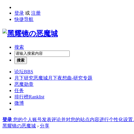
登录
或
注册
快捷导航
搜索
搜索
论坛
BBS
月下研究
恶魔城月下夜想曲-研究专题
恶魔勋章
任务
排行榜
Ranklist
微博
登录
您的个人账号发表评论并对您的站点内容进行个性化设置
黑耀镜の恶魔城
›
分享