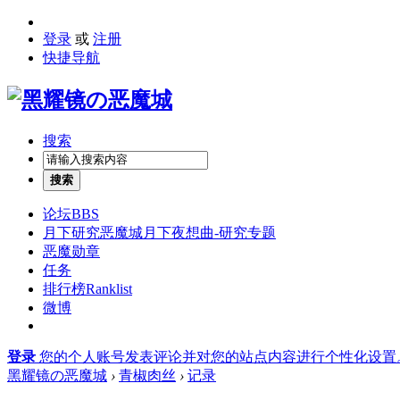
登录
或
注册
快捷导航
搜索
搜索
论坛
BBS
月下研究
恶魔城月下夜想曲-研究专题
恶魔勋章
任务
排行榜
Ranklist
微博
登录
您的个人账号发表评论并对您的站点内容进行个性化设置
黑耀镜の恶魔城
›
青椒肉丝
›
记录