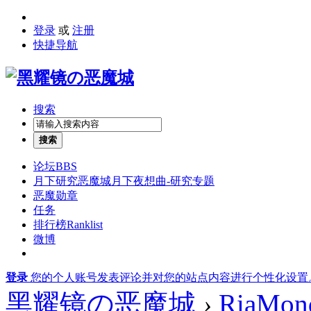
登录
或
注册
快捷导航
搜索
搜索
论坛
BBS
月下研究
恶魔城月下夜想曲-研究专题
恶魔勋章
任务
排行榜
Ranklist
微博
登录
您的个人账号发表评论并对您的站点内容进行个性化设置
黑耀镜の恶魔城
›
RiaMon