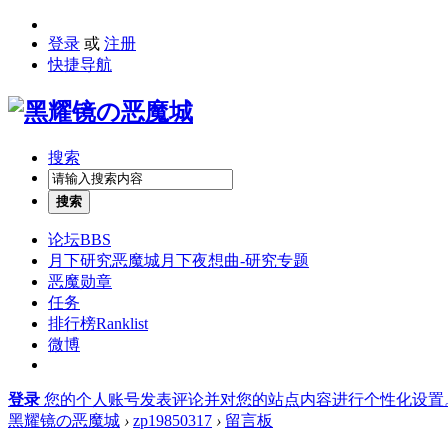
登录
或
注册
快捷导航
搜索
搜索
论坛
BBS
月下研究
恶魔城月下夜想曲-研究专题
恶魔勋章
任务
排行榜
Ranklist
微博
登录
您的个人账号发表评论并对您的站点内容进行个性化设置
黑耀镜の恶魔城
›
zp19850317
›
留言板