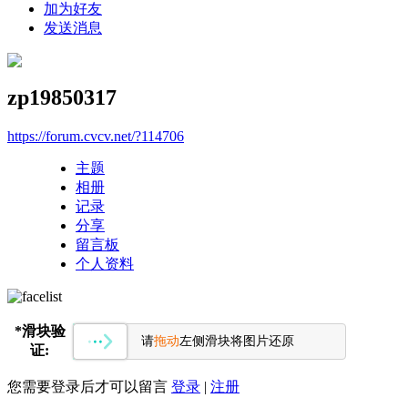
加为好友
发送消息
zp19850317
https://forum.cvcv.net/?114706
主题
相册
记录
分享
留言板
个人资料
*
滑块验
请
拖动
左侧滑块将图片还原
证:
您需要登录后才可以留言
登录
|
注册