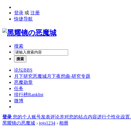
登录
或
注册
快捷导航
搜索
搜索
论坛
BBS
月下研究
恶魔城月下夜想曲-研究专题
恶魔勋章
任务
排行榜
Ranklist
微博
登录
您的个人账号发表评论并对您的站点内容进行个性化设置
黑耀镜の恶魔城
›
jojo1234
›
相册