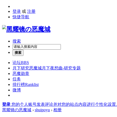
登录
或
注册
快捷导航
搜索
搜索
论坛
BBS
月下研究
恶魔城月下夜想曲-研究专题
恶魔勋章
任务
排行榜
Ranklist
微博
登录
您的个人账号发表评论并对您的站点内容进行个性化设置
黑耀镜の恶魔城
›
shuipoyu
›
相册