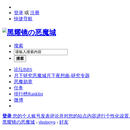
登录
或
注册
快捷导航
搜索
搜索
论坛
BBS
月下研究
恶魔城月下夜想曲-研究专题
恶魔勋章
任务
排行榜
Ranklist
微博
登录
您的个人账号发表评论并对您的站点内容进行个性化设置
黑耀镜の恶魔城
›
shuipoyu
›
好友