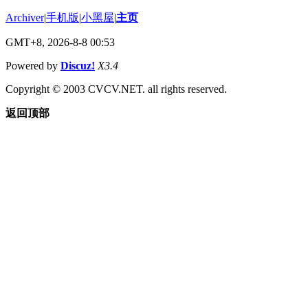
Archiver
|
手机版
|
小黑屋
|
主页
GMT+8, 2026-8-8 00:53
Powered by
Discuz!
X3.4
Copyright © 2003 CVCV.NET. all rights reserved.
返回顶部