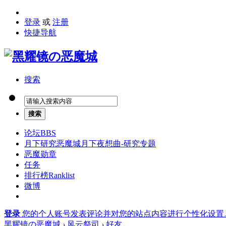
登录
或
注册
快捷导航
搜索
搜索
论坛
BBS
月下研究
恶魔城月下夜想曲-研究专题
恶魔勋章
任务
排行榜
Ranklist
微博
登录
您的个人账号发表评论并对您的站点内容进行个性化设置
黑耀镜の恶魔城
›
风云祭司
›
好友