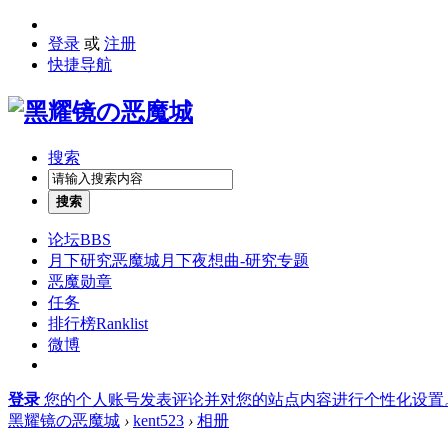
登录
或
注册
快捷导航
搜索
搜索
论坛
BBS
月下研究
恶魔城月下夜想曲-研究专题
恶魔勋章
任务
排行榜
Ranklist
微博
登录
您的个人账号发表评论并对您的站点内容进行个性化设置
黑耀镜の恶魔城
›
kent523
›
相册