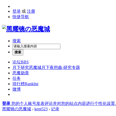
登录
或
注册
快捷导航
搜索
搜索
论坛
BBS
月下研究
恶魔城月下夜想曲-研究专题
恶魔勋章
任务
排行榜
Ranklist
微博
登录
您的个人账号发表评论并对您的站点内容进行个性化设置
黑耀镜の恶魔城
›
kent523
›
记录