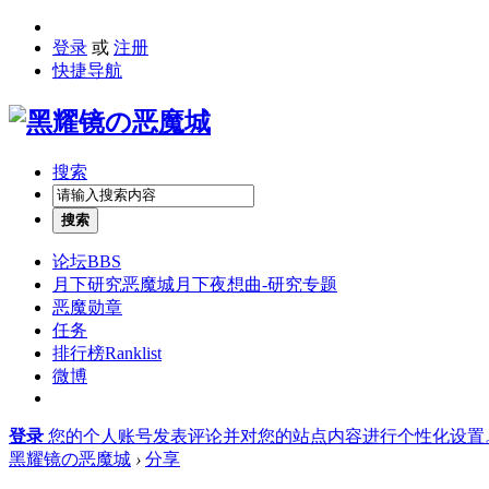
登录
或
注册
快捷导航
搜索
搜索
论坛
BBS
月下研究
恶魔城月下夜想曲-研究专题
恶魔勋章
任务
排行榜
Ranklist
微博
登录
您的个人账号发表评论并对您的站点内容进行个性化设置
黑耀镜の恶魔城
›
分享