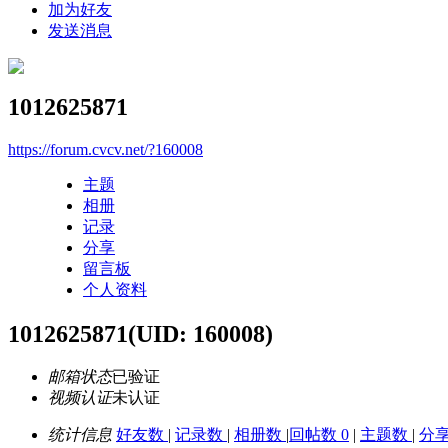
加为好友
发送消息
1012625871
https://forum.cvcv.net/?160008
主题
相册
记录
分享
留言板
个人资料
1012625871
(UID: 160008)
邮箱状态
已验证
视频认证
未认证
统计信息
好友数
|
记录数
|
相册数
|
回帖数 0
|
主题数
|
分