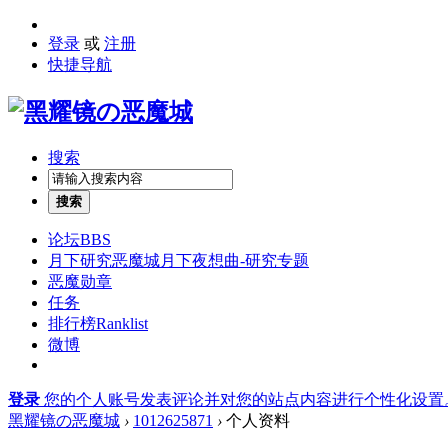
登录
或
注册
快捷导航
搜索
搜索
论坛
BBS
月下研究
恶魔城月下夜想曲-研究专题
恶魔勋章
任务
排行榜
Ranklist
微博
登录
您的个人账号发表评论并对您的站点内容进行个性化设置
黑耀镜の恶魔城
›
1012625871
›
个人资料