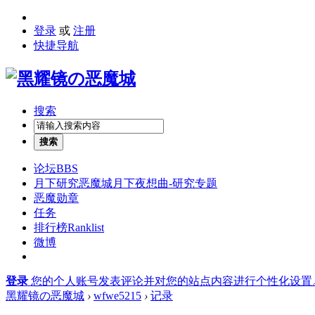
登录
或
注册
快捷导航
搜索
搜索
论坛
BBS
月下研究
恶魔城月下夜想曲-研究专题
恶魔勋章
任务
排行榜
Ranklist
微博
登录
您的个人账号发表评论并对您的站点内容进行个性化设置
黑耀镜の恶魔城
›
wfwe5215
›
记录