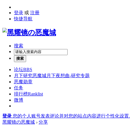
登录
或
注册
快捷导航
搜索
搜索
论坛
BBS
月下研究
恶魔城月下夜想曲-研究专题
恶魔勋章
任务
排行榜
Ranklist
微博
登录
您的个人账号发表评论并对您的站点内容进行个性化设置
黑耀镜の恶魔城
›
分享