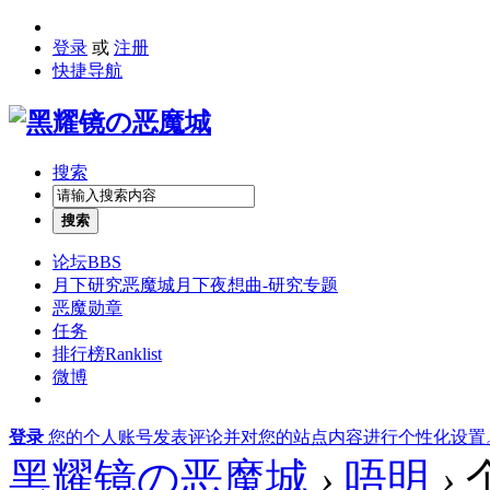
登录
或
注册
快捷导航
搜索
搜索
论坛
BBS
月下研究
恶魔城月下夜想曲-研究专题
恶魔勋章
任务
排行榜
Ranklist
微博
登录
您的个人账号发表评论并对您的站点内容进行个性化设置
黑耀镜の恶魔城
›
唔明
›