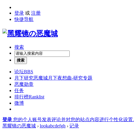
登录
或
注册
快捷导航
搜索
搜索
论坛
BBS
月下研究
恶魔城月下夜想曲-研究专题
恶魔勋章
任务
排行榜
Ranklist
微博
登录
您的个人账号发表评论并对您的站点内容进行个性化设置
黑耀镜の恶魔城
›
lookabcdefgh
›
记录