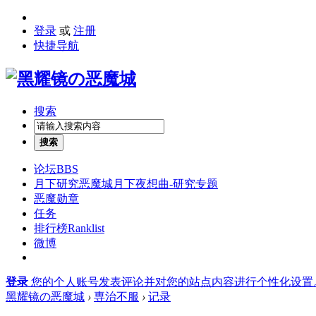
登录
或
注册
快捷导航
搜索
搜索
论坛
BBS
月下研究
恶魔城月下夜想曲-研究专题
恶魔勋章
任务
排行榜
Ranklist
微博
登录
您的个人账号发表评论并对您的站点内容进行个性化设置
黑耀镜の恶魔城
›
専治不服
›
记录