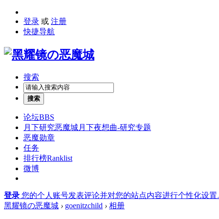
登录
或
注册
快捷导航
搜索
搜索
论坛
BBS
月下研究
恶魔城月下夜想曲-研究专题
恶魔勋章
任务
排行榜
Ranklist
微博
登录
您的个人账号发表评论并对您的站点内容进行个性化设置
黑耀镜の恶魔城
›
goenitzchild
›
相册