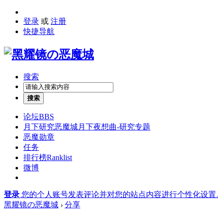
登录
或
注册
快捷导航
搜索
搜索
论坛
BBS
月下研究
恶魔城月下夜想曲-研究专题
恶魔勋章
任务
排行榜
Ranklist
微博
登录
您的个人账号发表评论并对您的站点内容进行个性化设置
黑耀镜の恶魔城
›
分享