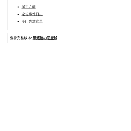
城主之间
论坛事件日志
冷门先放这里
查看完整版本:
黑耀镜の恶魔城