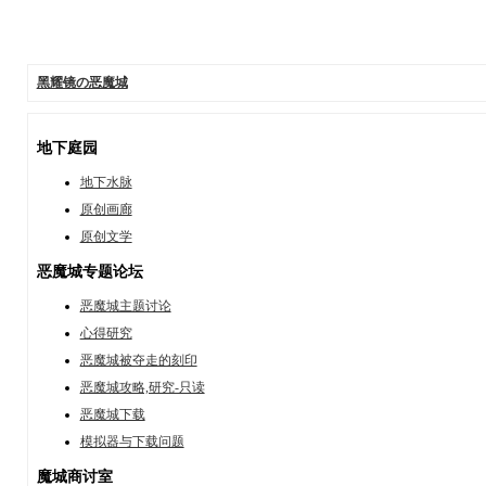
黑耀镜の恶魔城
地下庭园
地下水脉
原创画廊
原创文学
恶魔城专题论坛
恶魔城主题讨论
心得研究
恶魔城被夺走的刻印
恶魔城攻略,研究-只读
恶魔城下载
模拟器与下载问题
魔城商讨室