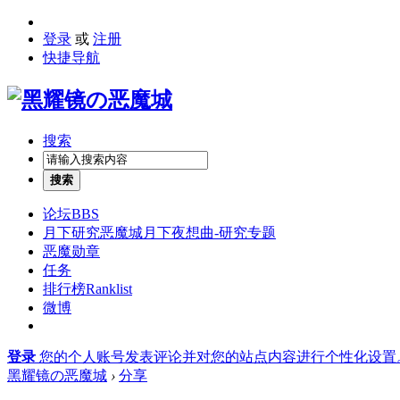
登录
或
注册
快捷导航
搜索
搜索
论坛
BBS
月下研究
恶魔城月下夜想曲-研究专题
恶魔勋章
任务
排行榜
Ranklist
微博
登录
您的个人账号发表评论并对您的站点内容进行个性化设置
黑耀镜の恶魔城
›
分享