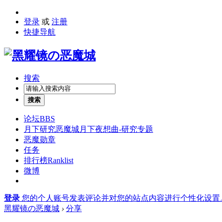
登录
或
注册
快捷导航
搜索
搜索
论坛
BBS
月下研究
恶魔城月下夜想曲-研究专题
恶魔勋章
任务
排行榜
Ranklist
微博
登录
您的个人账号发表评论并对您的站点内容进行个性化设置
黑耀镜の恶魔城
›
分享