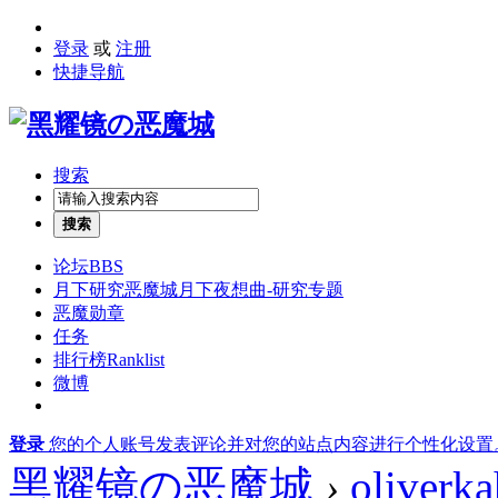
登录
或
注册
快捷导航
搜索
搜索
论坛
BBS
月下研究
恶魔城月下夜想曲-研究专题
恶魔勋章
任务
排行榜
Ranklist
微博
登录
您的个人账号发表评论并对您的站点内容进行个性化设置
黑耀镜の恶魔城
›
oliverk