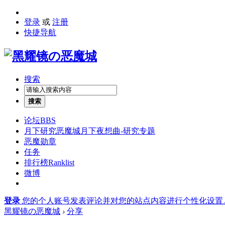
登录
或
注册
快捷导航
搜索
搜索
论坛
BBS
月下研究
恶魔城月下夜想曲-研究专题
恶魔勋章
任务
排行榜
Ranklist
微博
登录
您的个人账号发表评论并对您的站点内容进行个性化设置
黑耀镜の恶魔城
›
分享