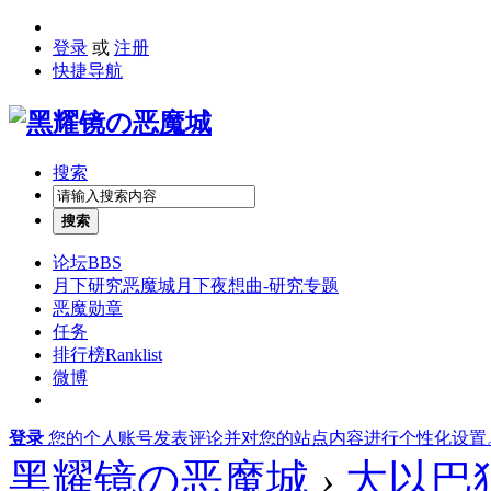
登录
或
注册
快捷导航
搜索
搜索
论坛
BBS
月下研究
恶魔城月下夜想曲-研究专题
恶魔勋章
任务
排行榜
Ranklist
微博
登录
您的个人账号发表评论并对您的站点内容进行个性化设置
黑耀镜の恶魔城
›
大以巴