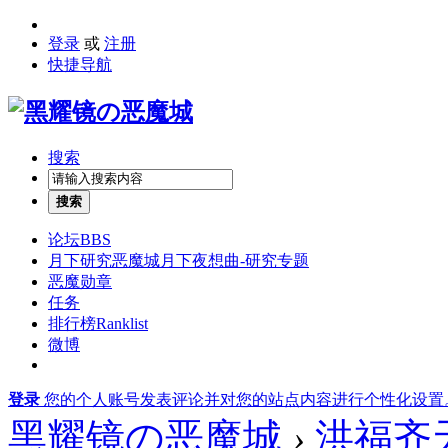
登录
或
注册
快捷导航
搜索
搜索
论坛
BBS
月下研究
恶魔城月下夜想曲-研究专题
恶魔勋章
任务
排行榜
Ranklist
微博
登录
您的个人账号发表评论并对您的站点内容进行个性化设置
黑耀镜の恶魔城
›
洪福齐