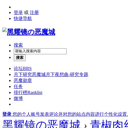
登录
或
注册
快捷导航
搜索
搜索
论坛
BBS
月下研究
恶魔城月下夜想曲-研究专题
恶魔勋章
任务
排行榜
Ranklist
微博
登录
您的个人账号发表评论并对您的站点内容进行个性化设置
黑耀镜の恶魔城
›
青椒肉