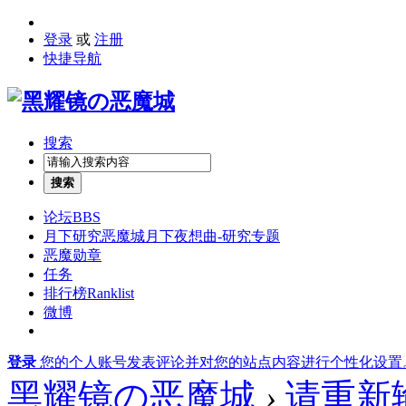
登录
或
注册
快捷导航
搜索
搜索
论坛
BBS
月下研究
恶魔城月下夜想曲-研究专题
恶魔勋章
任务
排行榜
Ranklist
微博
登录
您的个人账号发表评论并对您的站点内容进行个性化设置
黑耀镜の恶魔城
›
请重新