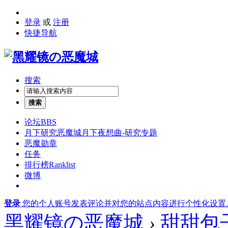
登录
或
注册
快捷导航
搜索
搜索
论坛
BBS
月下研究
恶魔城月下夜想曲-研究专题
恶魔勋章
任务
排行榜
Ranklist
微博
登录
您的个人账号发表评论并对您的站点内容进行个性化设置
黑耀镜の恶魔城
›
甜甜包