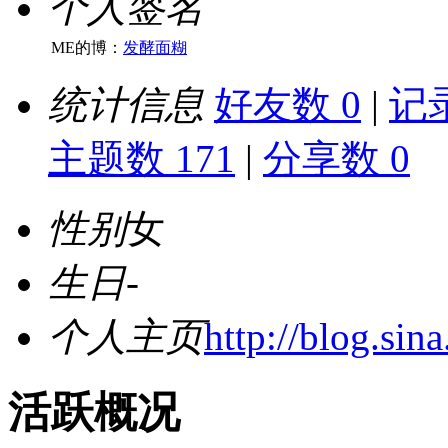
个人签名
ME的博：
发酵面糊
统计信息
好友数 0
|
记录
主题数 171
|
分享数 0
性别
女
生日
-
个人主页
http://blog.sin
活跃概况