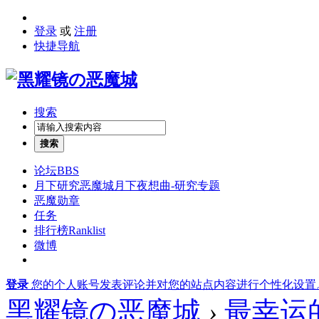
登录
或
注册
快捷导航
搜索
搜索
论坛
BBS
月下研究
恶魔城月下夜想曲-研究专题
恶魔勋章
任务
排行榜
Ranklist
微博
登录
您的个人账号发表评论并对您的站点内容进行个性化设置
黑耀镜の恶魔城
›
最幸运