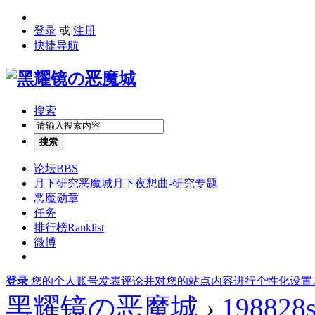
登录
或
注册
快捷导航
搜索
搜索
论坛
BBS
月下研究
恶魔城月下夜想曲-研究专题
恶魔勋章
任务
排行榜
Ranklist
微博
登录
您的个人账号发表评论并对您的站点内容进行个性化设置
黑耀镜の恶魔城
›
198828