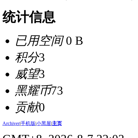
统计信息
已用空间
0 B
积分
3
威望
3
黑耀币
73
贡献
0
Archiver
|
手机版
|
小黑屋
|
主页