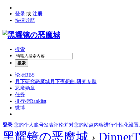
登录
或
注册
快捷导航
搜索
搜索
论坛
BBS
月下研究
恶魔城月下夜想曲-研究专题
恶魔勋章
任务
排行榜
Ranklist
微博
登录
您的个人账号发表评论并对您的站点内容进行个性化设置
黑耀镜の恶魔城
›
DinnerT