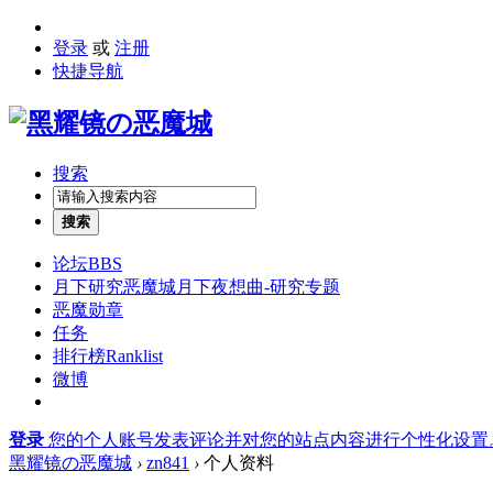
登录
或
注册
快捷导航
搜索
搜索
论坛
BBS
月下研究
恶魔城月下夜想曲-研究专题
恶魔勋章
任务
排行榜
Ranklist
微博
登录
您的个人账号发表评论并对您的站点内容进行个性化设置
黑耀镜の恶魔城
›
zn841
›
个人资料