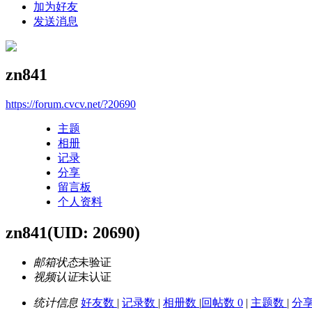
加为好友
发送消息
zn841
https://forum.cvcv.net/?20690
主题
相册
记录
分享
留言板
个人资料
zn841
(UID: 20690)
邮箱状态
未验证
视频认证
未认证
统计信息
好友数
|
记录数
|
相册数
|
回帖数 0
|
主题数
|
分