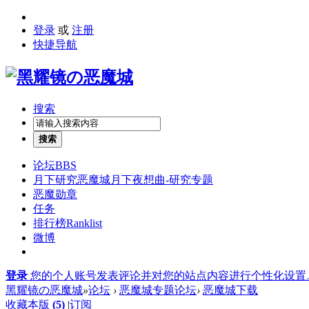
登录
或
注册
快捷导航
搜索
搜索
论坛
BBS
月下研究
恶魔城月下夜想曲-研究专题
恶魔勋章
任务
排行榜
Ranklist
微博
登录
您的个人账号发表评论并对您的站点内容进行个性化设置
黑耀镜の恶魔城
»
论坛
›
恶魔城专题论坛
›
恶魔城下载
收藏本版
(
5
)
|
订阅