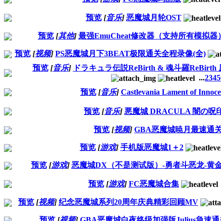
预览
[
音乐
]
恶魔城月轮OST
预览
[
其他
]
最强EmuCheat修改器（支持所有模拟器
预览
[
视频
]
PS恶魔城月下3BEAT极限通关全程录像(全)
预览
[
音乐
]
ドラキュラ伝説ReBirth & 魂斗羅ReBirt
...
2
3
4
5
预览
[
音乐
]
Castlevania Lament of Innoc
预览
[
音乐
]
悪魔城 DRACULA 闇の呪印
预览
[
视频
]
GBA恶魔城暁月最速通
预览
[
游戏
]
手机版恶魔城1＋2
预览
[
游戏
]
恶魔城DX（不是测试版）-勇者斗恶龙-黄金
预览
[
游戏
]
FC恶魔城合集
预览
[
视频
]
纪念恶魔城系列20周年庆典精彩回顾MV
预览
[
视频
]
GBA恶魔城白夜终级加强版Julius急速通