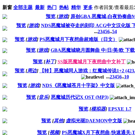
新窗
全部主题
最新
热门
热帖
精华
更多
作者
回复/查看
最后
预览
[
游戏
]
原创GBA 恶魔城-白夜协奏曲
预览
[
游戏
]
NDS恶魔城被夺走的刻印 ACG中文汉化版 
...
2
3
4
5
6
..
54
预览
[
游戏
]
PS恶魔城月下夜想曲超难版（日文）
预览
[
游戏
]
GBA恶魔城晓月圆舞曲 中/日/美/欧 下载
预览
[
补丁
]
SS版恶魔城月下夜想曲中文补丁
预览
[
周边
]
【转】恶魔城同人游戏：红魔城传说1+2 (423.46
...
2
3
4
5
6
..
10
预览
[
游戏
]
NDS《恶魔城苍月十字架》中文版
预览
[
音乐
]
恶魔城历代记X OST (MP3)
预览
[
模拟器
]
EPSXE 1.7
预览
[
其他
]
虚拟光驱DAEMON中文版
预览
[
视频
]
PS恶魔城X月下夜想曲-快速通关-TA