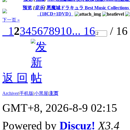
预览
[
音乐
]
悪魔城ドラキュラ Best Music Collecti
（18CD+1DVD）
下一页 »
1
2
3
4
5
6
7
8
9
10
... 16
/ 1
返 回
Archiver
|
手机版
|
小黑屋
|
主页
GMT+8, 2026-8-9 02:15
Powered by
Discuz!
X3.4