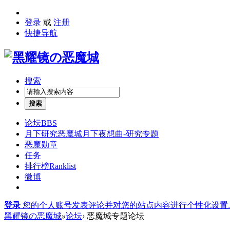
登录
或
注册
快捷导航
搜索
搜索
论坛
BBS
月下研究
恶魔城月下夜想曲-研究专题
恶魔勋章
任务
排行榜
Ranklist
微博
登录
您的个人账号发表评论并对您的站点内容进行个性化设置
黑耀镜の恶魔城
»
论坛
›
恶魔城专题论坛