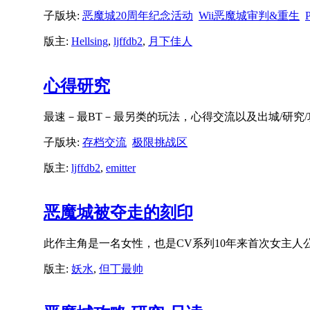
子版块:
恶魔城20周年纪念活动
Wii恶魔城审判&重生
版主:
Hellsing
,
ljffdb2
,
月下佳人
心得研究
最速－最BT－最另类的玩法，心得交流以及出城/研究
子版块:
存档交流
极限挑战区
版主:
ljffdb2
,
emitter
恶魔城被夺走的刻印
此作主角是一名女性，也是CV系列10年来首次女主人
版主:
妖水
,
但丁最帅