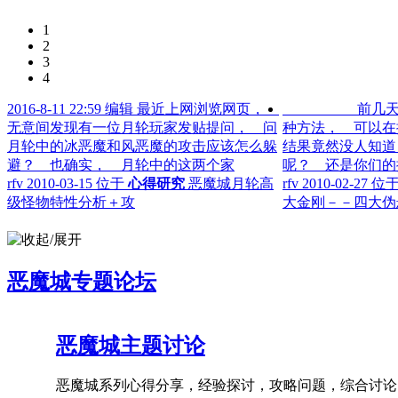
1
2
3
4
2016-8-11 22:59 编辑 最近上网浏览网页，
前几天偶发
无意间发现有一位月轮玩家发贴提问， 问
种方法， 可以
月轮中的冰恶魔和风恶魔的攻击应该怎么躲
结果竟然没人知道
避？ 也确实， 月轮中的这两个家
呢？ 还是你们
rfv
2010-03-15 位于
心得研究
恶魔城月轮高
rfv
2010-02-27 位
级怪物特性分析＋攻
大金刚－－四大伪
恶魔城专题论坛
恶魔城主题讨论
恶魔城系列心得分享，经验探讨，攻略问题，综合讨论