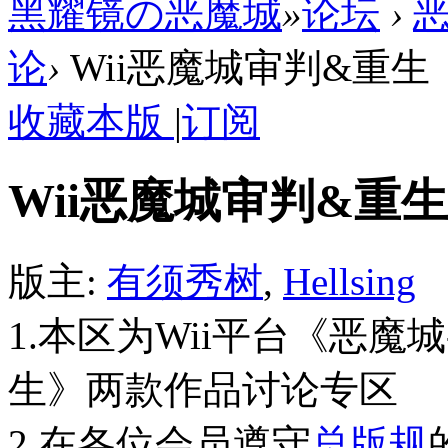
黑耀镜の恶魔城
»
论坛
›
论
›
Wii恶魔城审判&重生
收藏本版
|
订阅
Wii恶魔城审判&重生
版主:
有须秀树
,
Hellsing
1.本区为Wii平台《恶魔城-
生》两款作品讨论专区
2.在各位会员遵守
总版规