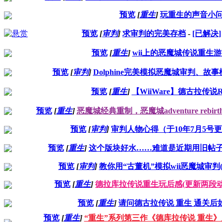
预览
[
重生
]
玩重生的声音小
预览
[
审判
]
求审判的完美存档
-
[已解决]
预览
[
重生
]
wii上的恶魔城传说重生游
预览
[
审判
]
Dolphine完美模拟恶魔城审判、故
预览
[
重生
]
【WiiWare】德古拉传说Re
预览
[
重生
]
恶魔城经典重制，恶魔城adventure rebirt
预览
[
审判
]
审判人物心得（于10年7月5号
预览
[
重生
]
这个版块好水……难道是近期用旧帖
预览
[
审判
]
教你用“古董机”模拟wii恶魔城审判(
预览
[
重生
]
德拉库拉传说重生玩后感(更新两段动
预览
[
重生
]
请问德古拉传说 重生 通关后
预览
[
重生
]
“重生”系列第三作《德库拉传说 重生》月末