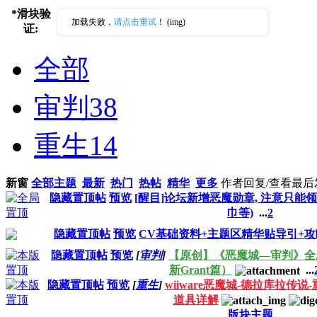
*
滑块验
加载失败，
请点击重试
！ (img)
证:
全部
审判
38
重生
14
新窗
全部主题
最新
热门
热帖
精华
更多
作者
回复/查看
最后
隐藏置顶帖
预览
[醒目]论坛新增恶魔勋章, 注意只能领取1
巾等)
...
2
隐藏置顶帖
预览
CV基础资料+主题区精华贴导引+攻略链
隐藏置顶帖
预览
[
审判
]
【原创】《恶魔城—审判》全剧
新Grant篇）
...
隐藏置顶帖
预览
[
重生
]
wiiware恶魔城-德拉库拉传
道具详解
版块主题