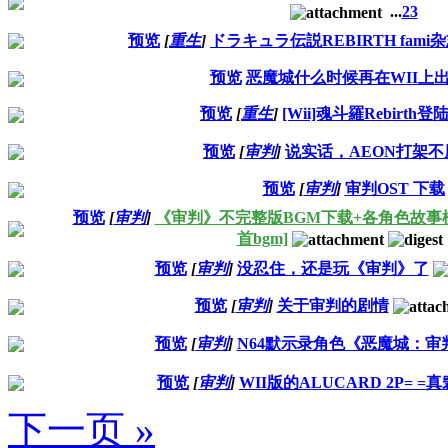
...
2
3
预览
[
重生
]
ドラキュラ伝説REBIRTH fami
预览
恶魔城什么时候再在WII上
预览
[
重生
]
[Wii]魂斗羅Rebirth登陆
预览
[
审判
]
说实话，AEON打架不
预览
[
审判
]
审判OST 下载
预览
[
审判
]
《审判》不完整版BGM下载+各角色故事模式
首bgm]
预览
[
审判
]
没忍住，还是玩《审判》了
预览
[
审判
]
关于审判的剧情
预览
[
审判
]
N64默示录角色《恶魔城：审
预览
[
审判
]
WII版的ALUCARD 2P= =
下一页 »