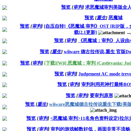
预览
[
审判
]
求恶魔城审判美版全
预览
[
重生
]
恶魔城
预览
[
审判
]
[自压自转]《恶魔城-审判》OST [RIP版，
载[2.1更新]
...
预览
[
审判
]
《恶魔城：审判》人设由
预览
[
重生
]
wiiware 德古拉传说-重生 官版D
预览
[
审判
]
[下载][Wii] 恶魔城：审判 (Castlevania: Jud
预览
[
审判
]
Judgement AC mode t
预览
[
审判
]
审判利用死神打最终BO
预览
[
审判
]
要审判原形
预览
[
重生
]
wiiware恶魔城德古拉传说重生下载[美
预览
[
审判
]
<恶魔城-审判>11名角色资料设定[拉尔
预览
[
审判
]
审判的游戏帧数好低，画面非常不流畅