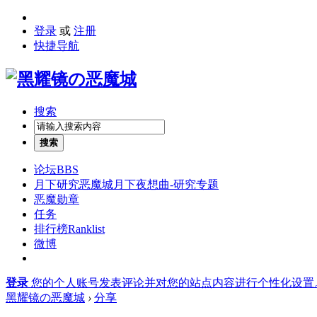
登录
或
注册
快捷导航
搜索
搜索
论坛
BBS
月下研究
恶魔城月下夜想曲-研究专题
恶魔勋章
任务
排行榜
Ranklist
微博
登录
您的个人账号发表评论并对您的站点内容进行个性化设置
黑耀镜の恶魔城
›
分享