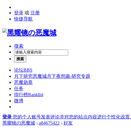
登录
或
注册
快捷导航
搜索
搜索
论坛
BBS
月下研究
恶魔城月下夜想曲-研究专题
恶魔勋章
任务
排行榜
Ranklist
微博
登录
您的个人账号发表评论并对您的站点内容进行个性化设置
黑耀镜の恶魔城
›
a84675422
›
好友