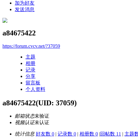
加为好友
发送消息
a84675422
https://forum.cvcv.net/?37059
主题
相册
记录
分享
留言板
个人资料
a84675422
(UID: 37059)
邮箱状态
未验证
视频认证
未认证
统计信息
好友数 0
|
记录数 0
|
相册数 0
|
回帖数 11
|
主题数