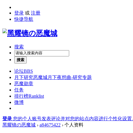
登录
或
注册
快捷导航
搜索
搜索
论坛
BBS
月下研究
恶魔城月下夜想曲-研究专题
恶魔勋章
任务
排行榜
Ranklist
微博
登录
您的个人账号发表评论并对您的站点内容进行个性化设置
黑耀镜の恶魔城
›
a84675422
›
个人资料