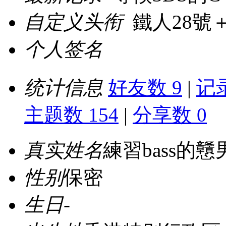
自定义头衔
鐵人28號
个人签名
统计信息
好友数 9
|
记录
主题数 154
|
分享数 0
真实姓名
練習bass的戇
性别
保密
生日
-