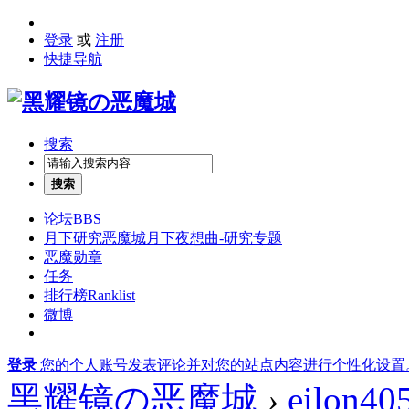
登录
或
注册
快捷导航
搜索
搜索
论坛
BBS
月下研究
恶魔城月下夜想曲-研究专题
恶魔勋章
任务
排行榜
Ranklist
微博
登录
您的个人账号发表评论并对您的站点内容进行个性化设置
黑耀镜の恶魔城
›
eilon40