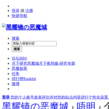
登录
或
注册
快捷导航
搜索
搜索
论坛
BBS
月下研究
恶魔城月下夜想曲-研究专题
恶魔勋章
任务
排行榜
Ranklist
微博
登录
您的个人账号发表评论并对您的站点内容进行个性化设置
黑耀镜の恶魔城
›
唔明
›