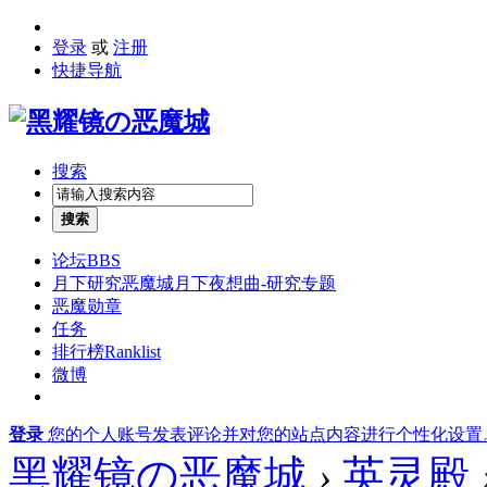
登录
或
注册
快捷导航
搜索
搜索
论坛
BBS
月下研究
恶魔城月下夜想曲-研究专题
恶魔勋章
任务
排行榜
Ranklist
微博
登录
您的个人账号发表评论并对您的站点内容进行个性化设置
黑耀镜の恶魔城
›
英灵殿