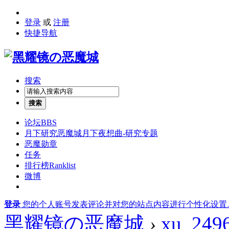
登录
或
注册
快捷导航
搜索
搜索
论坛
BBS
月下研究
恶魔城月下夜想曲-研究专题
恶魔勋章
任务
排行榜
Ranklist
微博
登录
您的个人账号发表评论并对您的站点内容进行个性化设置
黑耀镜の恶魔城
›
xu_249