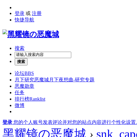
登录
或
注册
快捷导航
搜索
搜索
论坛
BBS
月下研究
恶魔城月下夜想曲-研究专题
恶魔勋章
任务
排行榜
Ranklist
微博
登录
您的个人账号发表评论并对您的站点内容进行个性化设置
黑耀镜の恶魔城
›
snk_ca