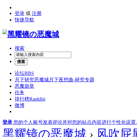
登录
或
注册
快捷导航
搜索
搜索
论坛
BBS
月下研究
恶魔城月下夜想曲-研究专题
恶魔勋章
任务
排行榜
Ranklist
微博
登录
您的个人账号发表评论并对您的站点内容进行个性化设置
黑耀镜の恶魔城
›
风吹屁