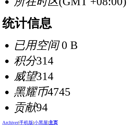
所在时区
(GMT +08:0
统计信息
已用空间
0 B
积分
314
威望
314
黑耀币
4745
贡献
94
Archiver
|
手机版
|
小黑屋
|
主页