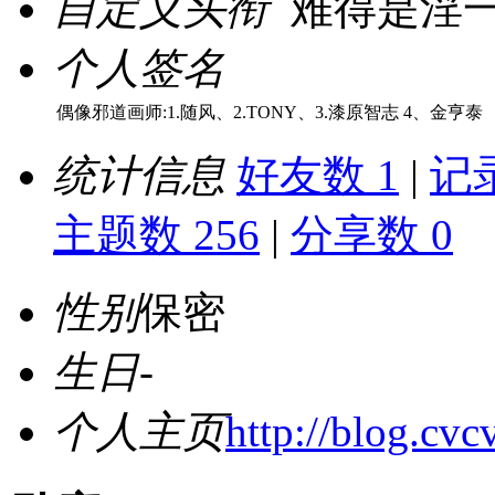
自定义头衔
难得是淫
个人签名
偶像邪道画师:1.随风、2.TONY、3.漆原智志 4、金亨泰
统计信息
好友数 1
|
记录
主题数 256
|
分享数 0
性别
保密
生日
-
个人主页
http://blog.cvc